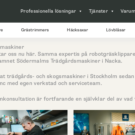
Professionella lösningar
Tjänster
Varum
re
Grästrimmers
Häcksaxar
Lövblåsar
smaskiner
tar oss nu här. Samma expertis på robotgräsklipp
namnet Södermalms Trädgårdsmaskiner i Nacka.
 trädgårds- och skogsmaskiner i Stockholm sedan 19
nc med egen verkstad och serviceteam.
konsultation är fortfarande en självklar del av vad v