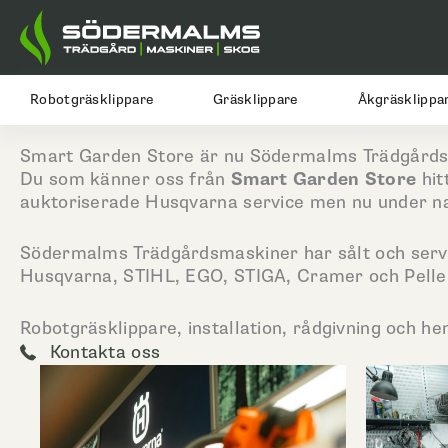
Hoppa
till
innehåll
Robotgräsklippare
Gräsklippare
Åkgräsklippa
Smart Garden Store är nu Södermalms Trädgård
Du som känner oss från
Smart Garden Store
hit
auktoriserade Husqvarna service men nu under 
Södermalms Trädgårdsmaskiner har sålt och servat
Husqvarna, STIHL, EGO, STIGA, Cramer och Pelle
Robotgräsklippare, installation, rådgivning och hem
Kontakta oss