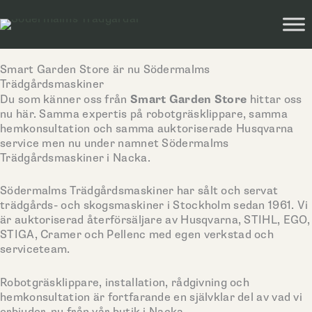
Hoppa
till
innehåll
Smart Garden Store är nu Södermalms
Trädgårdsmaskiner
Smart Garden Store
Du som känner oss från
hittar oss
nu här. Samma expertis på robotgräsklippare, samma
hemkonsultation och samma auktoriserade Husqvarna
service men nu under namnet Södermalms
Trädgårdsmaskiner i Nacka.
Södermalms Trädgårdsmaskiner har sålt och servat
trädgårds- och skogsmaskiner i Stockholm sedan 1961. Vi
är auktoriserad återförsäljare av Husqvarna, STIHL, EGO,
STIGA, Cramer och Pellenc med egen verkstad och
serviceteam.
Robotgräsklippare, installation, rådgivning och
hemkonsultation är fortfarande en självklar del av vad vi
erbjuder, nu från vår butik i Nacka.