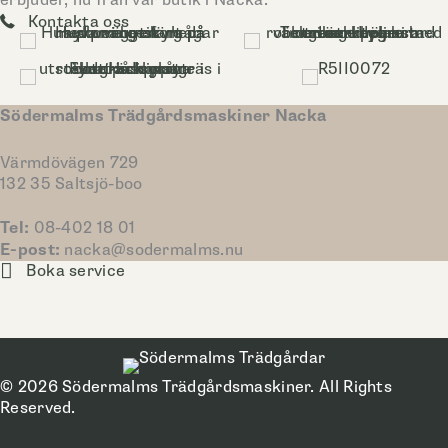
Kontakta oss
Södermalms Trädgårdsmaskiner Nacka
Värmdövägen 729
132 35 Saltsjö-boo
Tel:
08-402 18 01
E-post:
nacka@sodermalms.nu
Boka service
© 2026 Södermalms Trädgårdsmaskiner. All Rights
Reserved.