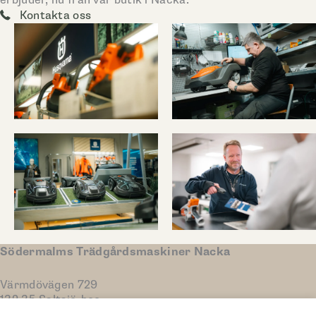
erbjuder, nu från vår butik i Nacka.
Kontakta oss
Södermalms Trädgårdsmaskiner Nacka
Värmdövägen 729
132 35 Saltsjö-boo