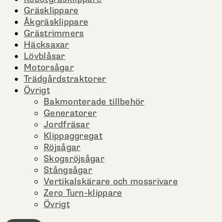
Gräsklippare
Åkgräsklippare
Grästrimmers
Häcksaxar
Lövblåsar
Motorsågar
Trädgårdstraktorer
Övrigt
Bakmonterade tillbehör
Generatorer
Jordfräsar
Klippaggregat
Röjsågar
Skogsröjsågar
Stångsågar
Vertikalskärare och mossrivare
Zero Turn-klippare
Övrigt