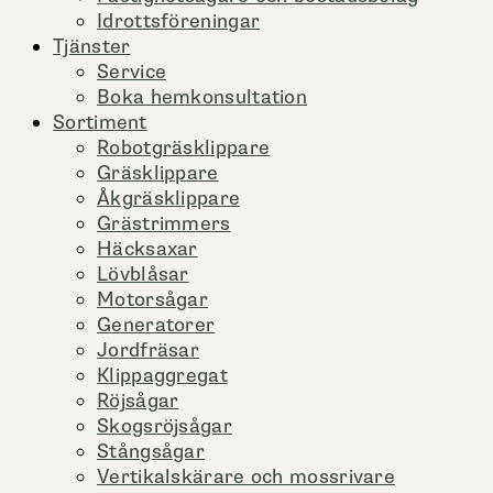
Idrottsföreningar
Tjänster
Service
Boka hemkonsultation
Sortiment
Robotgräsklippare
Gräsklippare
Åkgräsklippare
Grästrimmers
Häcksaxar
Lövblåsar
Motorsågar
Generatorer
Jordfräsar
Klippaggregat
Röjsågar
Skogsröjsågar
Stångsågar
Vertikalskärare och mossrivare