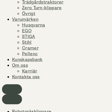
Trädgårdstraktorer
Zero Turn-klippare
Övrigt
Varumärken
Husqvarna
EGO
STIGA
Stihl
Cramer
Pellenc
Kunskapsbank
Om oss
Karriär
Kontakta oss
Robotgräsklippare